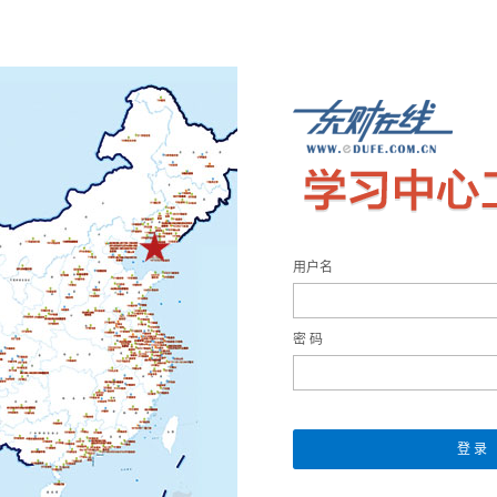
用户名
密 码
登 录